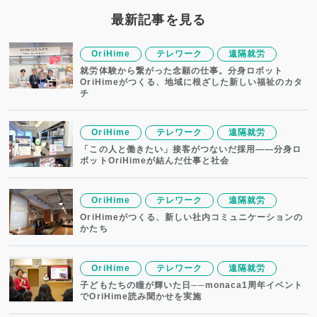
最新記事を見る
OriHime
テレワーク
遠隔就労
就労体験から繋がった念願の仕事。分身ロボット
OriHimeがつくる、地域に根ざした新しい福祉のカタ
チ
OriHime
テレワーク
遠隔就労
「この人と働きたい」接客がつないだ採用——分身ロ
ボットOriHimeが結んだ仕事と社会
OriHime
テレワーク
遠隔就労
OriHimeがつくる、新しい社内コミュニケーションの
かたち
OriHime
テレワーク
遠隔就労
子どもたちの瞳が輝いた日──monaca1周年イベント
でOriHime読み聞かせを実施