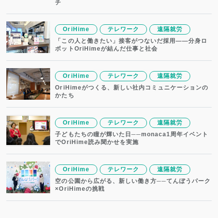
チ
OriHime
テレワーク
遠隔就労
「この人と働きたい」接客がつないだ採用——分身ロ
ボットOriHimeが結んだ仕事と社会
OriHime
テレワーク
遠隔就労
OriHimeがつくる、新しい社内コミュニケーションの
かたち
OriHime
テレワーク
遠隔就労
子どもたちの瞳が輝いた日──monaca1周年イベント
でOriHime読み聞かせを実施
OriHime
テレワーク
遠隔就労
空の公園から広がる、新しい働き方──てんぼうパーク
×OriHimeの挑戦