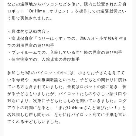
などの遠隔地からパソコンなどを使い、院内に設置された分身
ロボット「OriHime（オリヒメ）」を操作しての遠隔就労とい
う形で実施されました。
＜具体的な活動内容＞
・病児保育室「つりーはうす」での、満6カ月～小学校6年生ま
での利用児童の遊び相手
・プレイルームでの、入院している同年齢の児童の遊び相手
・個室病室での、入院児童の遊び相手
参加した9名のパイロットの中には、小さなお子さんを育てて
いる母親や、元幼稚園教諭といった、子どもとの関わりに慣れ
ている方も含まれていました。最初はロボットの姿に驚き、怖
がる子どももいましたが、パイロットたちのやさしい語り口や
対応により、次第に子どもたちも心を開いていきました。ログ
アウトの時間になると、「まだOriHimeさんと遊びたい！」と
名残惜しむ声も聞かれ、なかにはパイロット宛てに手紙を書い
てくれる子どももいました。