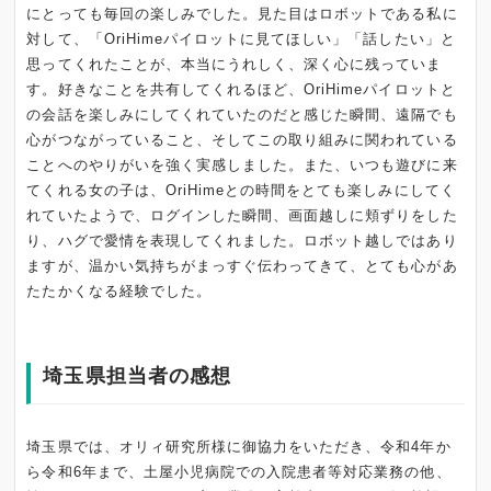
にとっても毎回の楽しみでした。見た目はロボットである私に
対して、「OriHimeパイロットに見てほしい」「話したい」と
思ってくれたことが、本当にうれしく、深く心に残っていま
す。好きなことを共有してくれるほど、OriHimeパイロットと
の会話を楽しみにしてくれていたのだと感じた瞬間、遠隔でも
心がつながっていること、そしてこの取り組みに関われている
ことへのやりがいを強く実感しました。また、いつも遊びに来
てくれる女の子は、OriHimeとの時間をとても楽しみにしてく
れていたようで、ログインした瞬間、画面越しに頬ずりをした
り、ハグで愛情を表現してくれました。ロボット越しではあり
ますが、温かい気持ちがまっすぐ伝わってきて、とても心があ
たたかくなる経験でした。
埼玉県担当者の感想
埼玉県では、オリィ研究所様に御協力をいただき、令和4年か
ら令和6年まで、土屋小児病院での入院患者等対応業務の他、