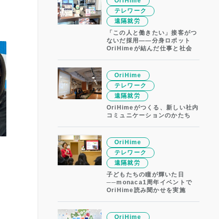
OriHime
テレワーク
遠隔就労
「この人と働きたい」接客がつ
ないだ採用——分身ロボット
OriHimeが結んだ仕事と社会
OriHime
テレワーク
遠隔就労
OriHimeがつくる、新しい社内
コミュニケーションのかたち
OriHime
テレワーク
遠隔就労
子どもたちの瞳が輝いた日
──monaca1周年イベントで
OriHime読み聞かせを実施
OriHime