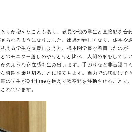
りとりが増えたこともあり、教員や他の学生と直接顔を合
が見られるようになりました。出席が難しくなり、休学や
を抱える学生を支援しようと、橋本剛学長が着目したのが
ンなどのモニター越しのやりとりと比べ、人間の形をしてリ
るかのような存在感を生み出します。手ぶりなど非言語コ
難な時期を乗り切ることに役立ちます。自力での移動はで
の学生がOriHimeを抱えて教室間を移動させることで
待されています。