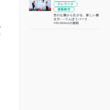
テレワーク
遠隔就労
空の公園から広がる、新しい働
き方──てんぼうパーク
×OriHimeの挑戦
わ
退
ア
ミ
き
、