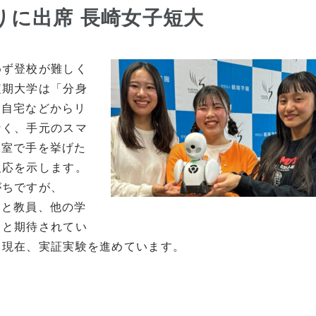
りに出席 長崎女子短大
めず登校が難しく
短期大学は「分身
は自宅などからリ
なく、手元のスマ
教室で手を挙げた
反応を示します。
がちですが、
人と教員、他の学
ると期待されてい
、現在、実証実験を進めています。