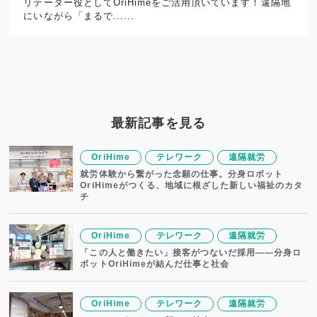
リテーター役としてOriHimeをご活用頂いています！遠隔地
にいながら「まるで......
最新記事を見る
OriHime
テレワーク
遠隔就労
就労体験から繋がった念願の仕事。分身ロボット
OriHimeがつくる、地域に根ざした新しい福祉のカタ
チ
OriHime
テレワーク
遠隔就労
「この人と働きたい」接客がつないだ採用——分身ロ
ボットOriHimeが結んだ仕事と社会
OriHime
テレワーク
遠隔就労