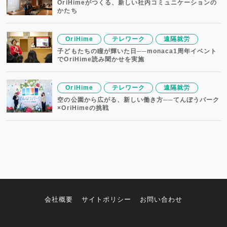
OriHimeがつくる、新しい社内コミュニケーションの
かたち
OriHime
テレワーク
遠隔就労
子どもたちの瞳が輝いた日──monaca1周年イベント
でOriHime読み聞かせを実施
OriHime
テレワーク
遠隔就労
空の公園から広がる、新しい働き方──てんぼうパーク
×OriHimeの挑戦
会社概要
サイトポリシー
お問い合わせ