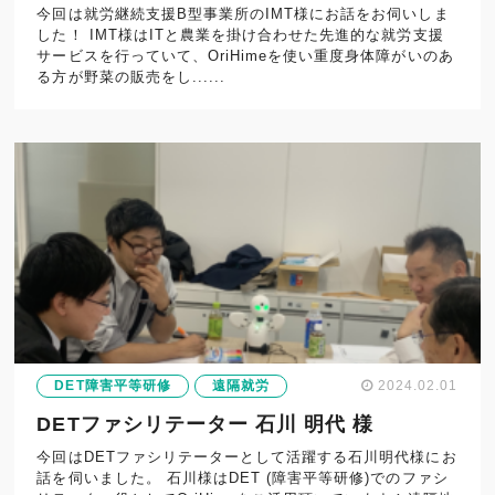
今回は就労継続支援B型事業所のIMT様にお話をお伺いしま
した！ IMT様はITと農業を掛け合わせた先進的な就労支援
サービスを行っていて、OriHimeを使い重度身体障がいのあ
る方が野菜の販売をし......
DET障害平等研修
遠隔就労
2024.02.01
DETファシリテーター 石川 明代 様
今回はDETファシリテーターとして活躍する石川明代様にお
話を伺いました。 石川様はDET (障害平等研修)でのファシ